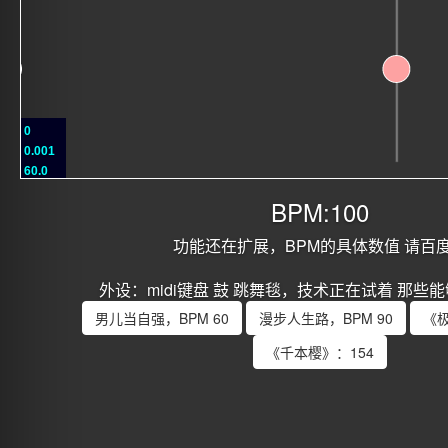
0
0.001
60.0
BPM:100
功能还在扩展，BPM的具体数值 请百
外设：midi键盘 鼓 跳舞毯，技术正在试着 那些
男儿当自强，BPM 60
漫步人生路，BPM 90
《极
《千本樱》：154