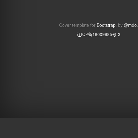
Cover template for
Bootstrap
, by
@mdo
.
辽ICP备16009985号-3